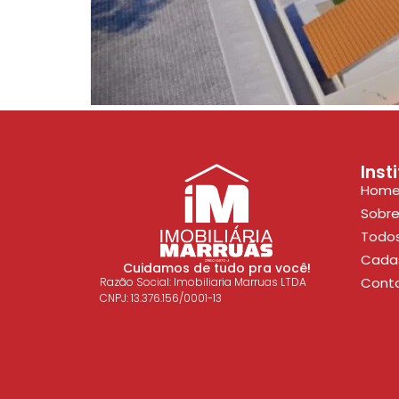
Inst
Hom
Sobre
Todos
Cadas
Cuidamos de tudo pra você!
Cont
Razão Social: Imobiliaria Marruas LTDA
CNPJ: 13.376.156/0001-13