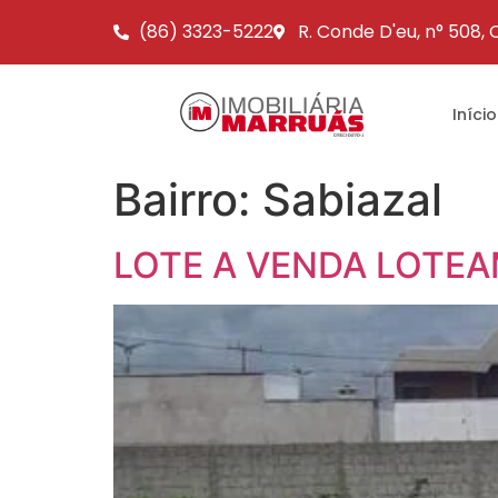
(86) 3323-5222
R. Conde D'eu, n° 508,
Início
Bairro:
Sabiazal
LOTE A VENDA LOTE