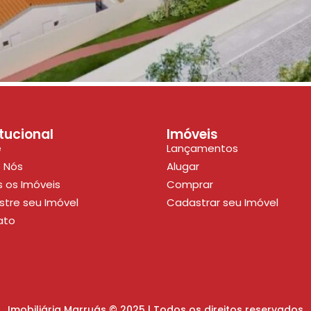
itucional
Imóveis
e
Lançamentos
 Nós
Alugar
 os Imóveis
Comprar
tre seu Imóvel
Cadastrar seu Imóvel
ato
Imobiliária Marruás © 2025 | Todos os direitos reservados