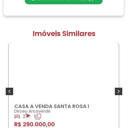
Imóveis Similares
COMPRAR
ALUG
ASA A VENDA SANTA ROSA I
CASA 
VELO
irceu Arcoverde
2
1
Reis V
1
$ 290.000,00