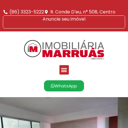
(86) 3323-5222
R. Conde D'eu, n° 508, Centro
Anuncie seu imóvel
WhatsApp