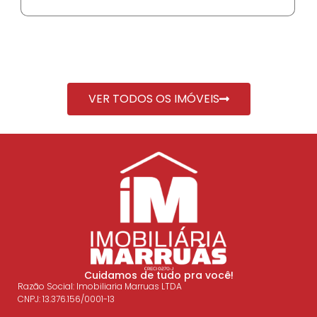
R$ 1.
VER TODOS OS IMÓVEIS
Cuidamos de tudo pra você!
Razão Social: Imobiliaria Marruas LTDA
CNPJ: 13.376.156/0001-13