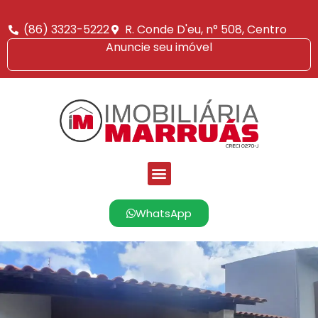
(86) 3323-5222
R. Conde D'eu, n° 508, Centro
Anuncie seu imóvel
WhatsApp