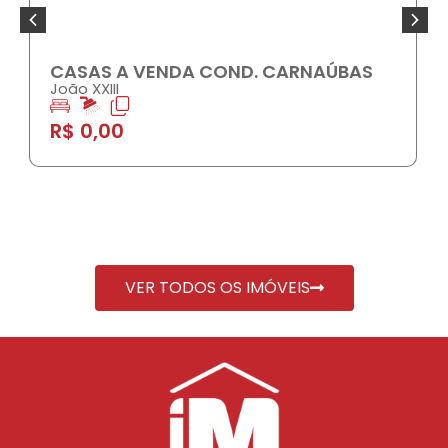
AS A VENDA COND. CARNAÚBAS
CASA A 
XXIII
Dirceu Arc
2
1
0,00
R$ 290.
VER TODOS OS IMÓVEIS