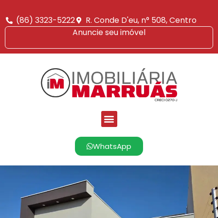
(86) 3323-5222
R. Conde D'eu, n° 508, Centro
Anuncie seu imóvel
WhatsApp