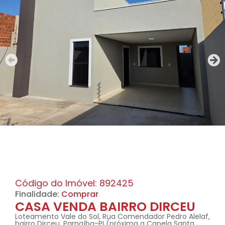
Código do Imóvel: 892425
Finalidade:
Comprar
CASA VENDA BAIRRO DIRCEU
Loteamento Vale do Sol, Rua Comendador Pedro Alelaf,
bairro Dirceu, Parnaíba-PI (próxima a Capela Santa