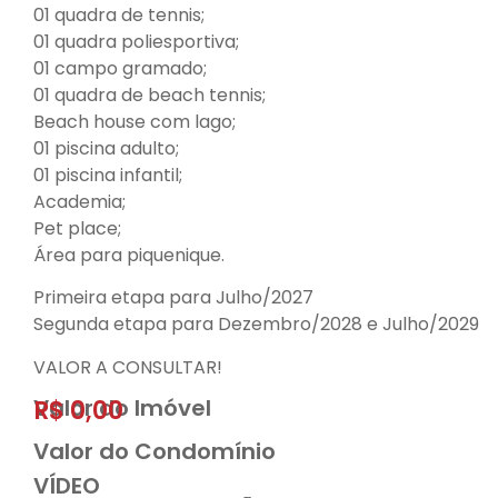
01 quadra de tennis;
01 quadra poliesportiva;
01 campo gramado;
01 quadra de beach tennis;
Beach house com lago;
01 piscina adulto;
01 piscina infantil;
Academia;
Pet place;
Área para piquenique.
Primeira etapa para Julho/2027
Segunda etapa para Dezembro/2028 e Julho/2029
VALOR A CONSULTAR!
Valor do Imóvel
R$ 0,00
Valor do Condomínio
VÍDEO