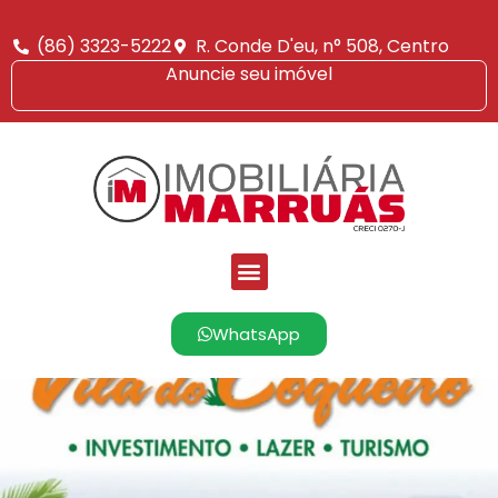
(86) 3323-5222
R. Conde D'eu, n° 508, Centro
Anuncie seu imóvel
WhatsApp