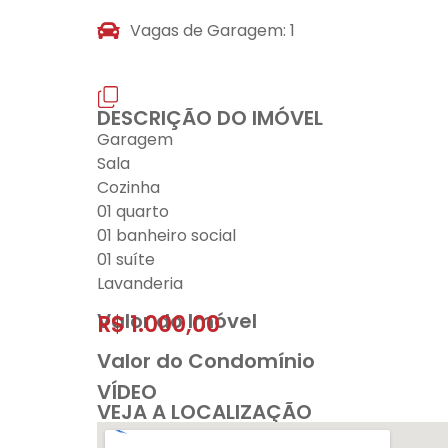
Vagas de Garagem: 1
DESCRIÇÃO DO IMÓVEL
Garagem
Sala
Cozinha
01 quarto
01 banheiro social
01 suíte
Lavanderia
Valor do Imóvel
R$ 1.000,00
Valor do Condomínio
VÍDEO
VEJA A LOCALIZAÇÃO