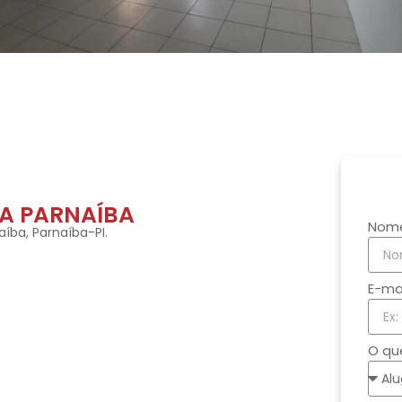
A PARNAÍBA
Nom
aíba, Parnaíba-PI.
E-ma
O qu