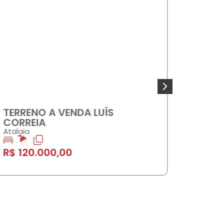
COMPRAR
COMP
TERRENO A VENDA LUÍS
CASA 
CORREIA
COQU
Atalaia
2
R$ 80
R$ 120.000,00