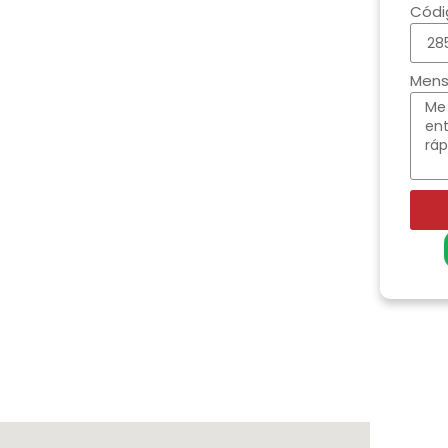
Códi
Men